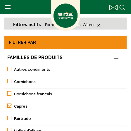

Filtres actifs
Familles de produits : Câpres

FILTRER PAR
FAMILLES DE PRODUITS

Autres condiments
Cornichons
Cornichons français

Câpres
Fairtrade
Huiles d'olives