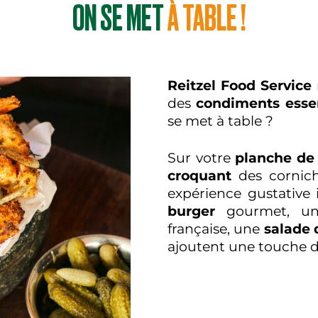
ON SE MET
À TABLE !
Reitzel Food Service
des
condiments essen
se met à table ?
Sur votre
planche de 
croquant
des cornich
expérience gustative 
burger
gourmet, 
française, une
salade 
ajoutent une touche d'