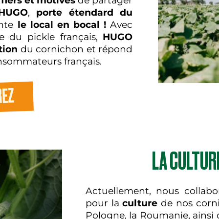
,
fiers et motivés
de partager
HUGO
,
porte étendard du
ente
le local en bocal !
Avec
e du pickle français,
HUGO
tion
du cornichon et répond
sommateurs français.
REZ
LA CULTUR
Actuellement, nous collab
pour la
culture
de nos corni
Pologne, la Roumanie, ainsi 