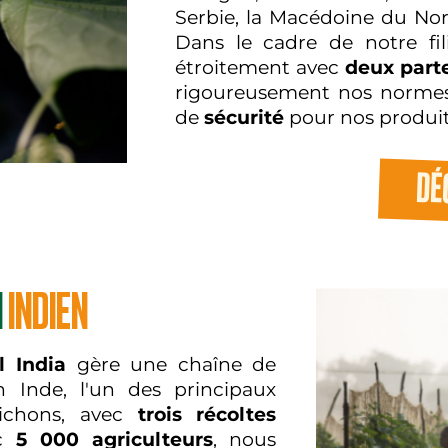
Serbie, la Macédoine du Nord
Dans le cadre de notre fil
étroitement avec
deux part
rigoureusement nos normes
de
sécurité
pour nos produit
DÉ
N
INDIEN
el India
gère une chaîne de
 Inde, l'un des principaux
ichons, avec
trois récoltes
ec
5 000 agriculteurs
, nous