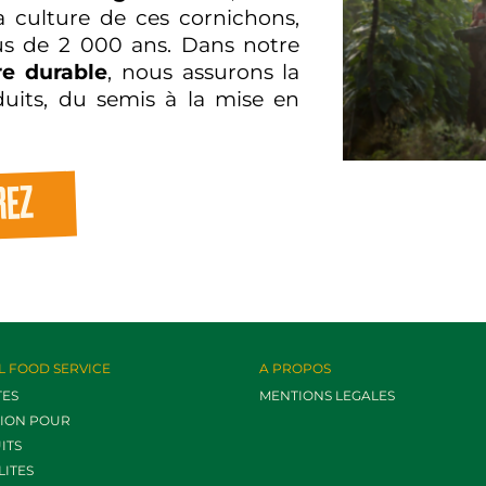
a culture de ces cornichons,
plus de 2 000 ans. Dans notre
re durable
, nous assurons la
uits, du semis à la mise en
REZ
L FOOD SERVICE
A PROPOS
TES
MENTIONS LEGALES
TION POUR
ITS
LITES