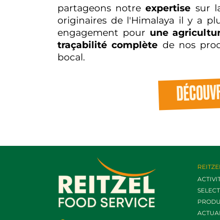
partageons notre
expertise
sur l
originaires de l'Himalaya il y a 
engagement pour
une agricultu
traçabilité complète
de nos prod
bocal.
DÉCOUV
REITZE
ACTIVI
SELEC
PRODU
ACTUA