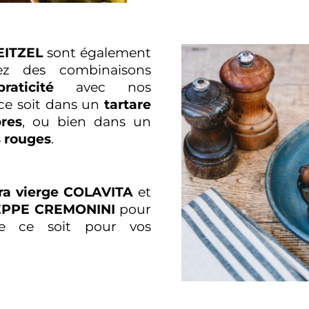
EITZEL
sont également
ez des combinaisons
praticité
avec nos
ce soit dans un
tartare
res
, ou bien dans un
s rouges
.
xtra vierge COLAVITA
et
SEPPE CREMONINI
pour
ue ce soit pour vos