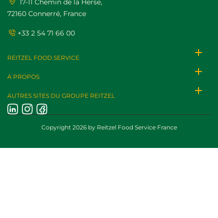
17-11 Chemin de la Herse,
72160 Connerré, France
+33 2 54 71 66 00
add
REITZEL FOOD SERVICE
add
A PROPOS
add
AUTRES SITES DU GROUPE REITZEL
Copyright 2026 by Reitzel Food Service France