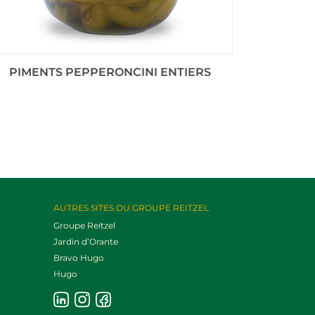
PIMENTS PEPPERONCINI ENTIERS
DÉS 
AUTRES SITES DU GROUPE REITZEL
Groupe Reitzel
Jardin d’Orante
Bravo Hugo
Hugo