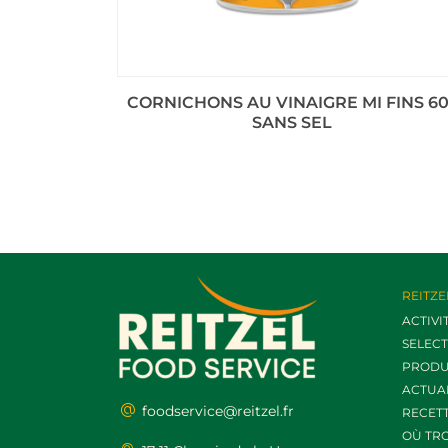
CORNICHONS AU VINAIGRE MI FINS 60
SANS SEL
REITZE
ACTIVI
SELEC
PRODU
ACTUA
foodservice@reitzel.fr
RECET
OÙ TR