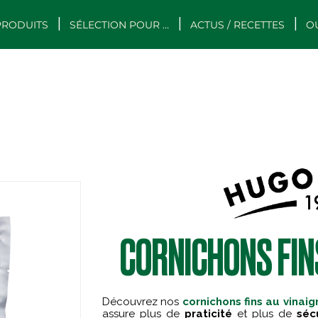
PRODUITS
SÉLECTION POUR …
ACTUS / RECETTES
O
CORNICHONS FIN
Découvrez nos
cornichons fins au vinaig
assure plus de
praticité
et plus de
séc