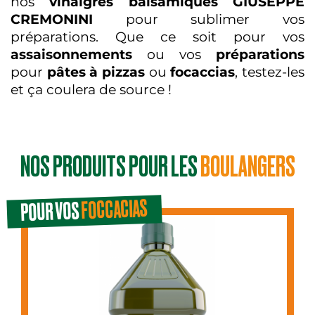
nos
vinaigres balsamiques GIUSEPPE
CREMONINI
pour sublimer vos
préparations. Que ce soit pour vos
assaisonnements
ou vos
préparations
pour
pâtes à pizzas
ou
focaccias
, testez-les
et ça coulera de source !
NOS PRODUITS POUR LES
BOULANGERS
FOCCACIAS
POUR VOS