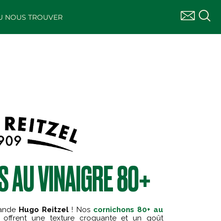
U NOUS TROUVER
S AU VINAIGRE 80+
mande
Hugo Reitzel
! Nos
cornichons 80+ au
n, offrent une texture croquante et un goût