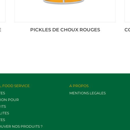
E
PICKLES DE CHOUX ROUGES
C
L FOOD SERVICE
A PROPOS
TES
MENTIONS LEGALES
TION POUR
ITS
LITES
TES
OUVER NOS PRODUITS ?