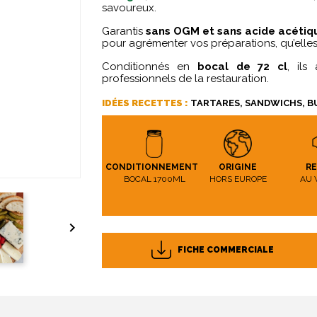
savoureux.
Garantis
sans OGM et sans acide acétiq
pour agrémenter vos préparations, qu’elles
Conditionnés en
bocal de 72 cl
, ils
professionnels de la restauration.
IDÉES RECETTES :
TARTARES, SANDWICHS, BU
CONDITIONNEMENT
ORIGINE
R
BOCAL 1700ML
HORS EUROPE
AU 

FICHE COMMERCIALE