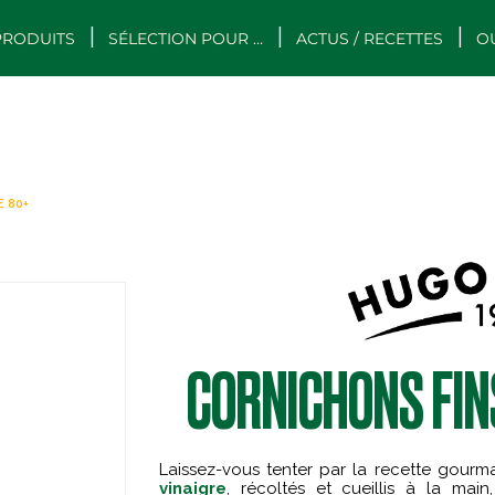
PRODUITS
SÉLECTION POUR …
ACTUS / RECETTES
O
E 80+
CORNICHONS FIN
Laissez-vous tenter par la recette gour
vinaigre
, récoltés et cueillis à la mai