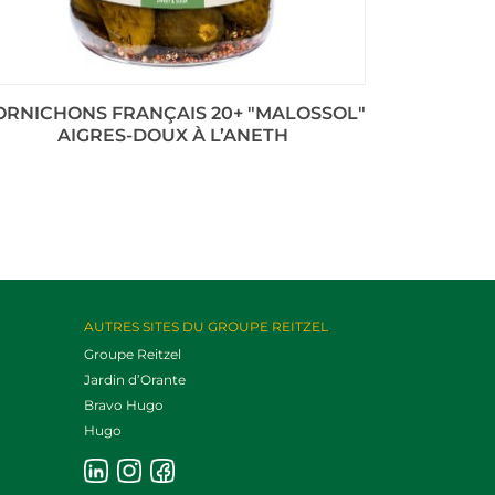
ORNICHONS FRANÇAIS 20+ "MALOSSOL"
CORNICHO
AIGRES-DOUX À L’ANETH
AUTRES SITES DU GROUPE REITZEL
Groupe Reitzel
Jardin d’Orante
Bravo Hugo
Hugo