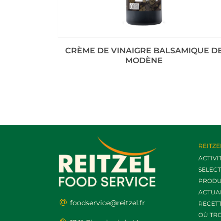
CRÈME DE VINAIGRE BALSAMIQUE D
MODÈNE
REITZE
ACTIVI
SELEC
PRODU
ACTUA
foodservice@reitzel.fr
RECET
OÙ TR